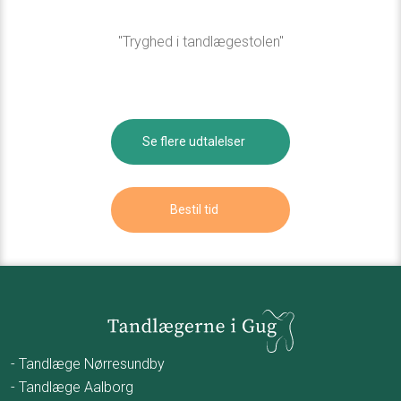
"Tryghed i tandlægestolen"​
Se flere udtalelser​
Bestil tid​
- Tandlæge Nørresundby
- Tandlæge Aalborg