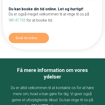
Du kan booke din tid online. Let og hurtigt!
Du er også meget velkommen til at ringe til os på
98141755
for at booke tid.
Book tid online​
Få mere information om vores
ydelser
Du er altid velkommen til at kontakte os for at høre
mere om, hvad vi kan gøre for dig. Vi giver også
gerne et uforpligtende tilbud. Du kan ringe til os på