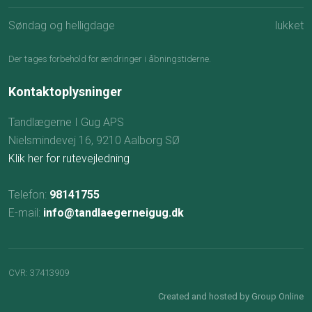
Søndag og helligdage
lukket
Der tages for​behold for ændringer i åbningstiderne.
Kontaktoplysninger
Tandlægerne I Gug APS
Nielsmindevej 16, 9210 Aalborg SØ
Klik her for rutevejledning
Telefon:
98141755
E-mail:
info@tandlaegerneigug.dk
CVR​: 37413909
Created and hosted by Group Online