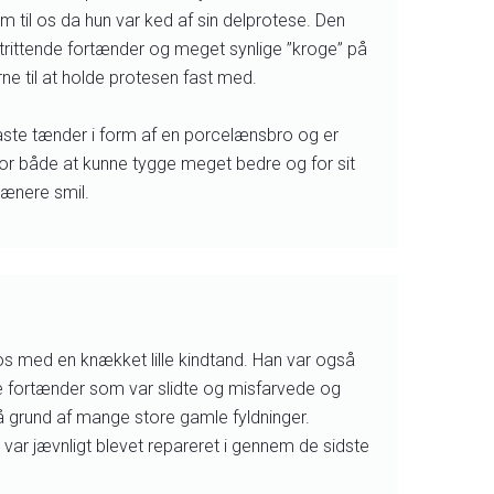
m til os da hun var ked af sin delprotese. Den
rittende fortænder og meget synlige ”kroge” på
ne til at holde protesen fast med.
faste tænder i form af en porcelænsbro og er
or både at kunne tygge meget bedre og for sit
ænere smil.
os med en knækket lille kindtand. Han var også
ne fortænder som var slidte og misfarvede og
å grund af mange store gamle fyldninger.
var jævnligt blevet repareret i gennem de sidste