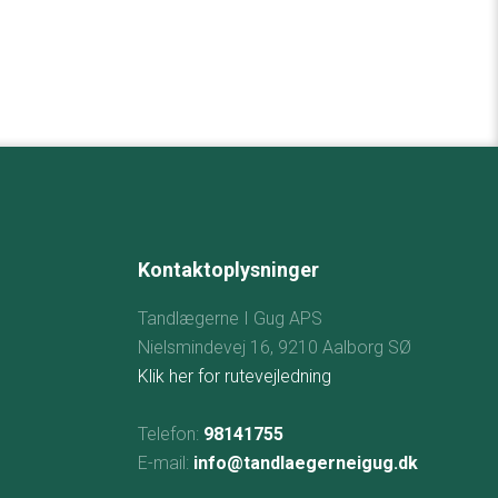
Kontaktoplysninger
Tandlægerne I Gug APS
Nielsmindevej 16, 9210 Aalborg SØ
Klik her for rutevejledning
Telefon:
98141755
E-mail:
info@tandlaegerneigug.dk