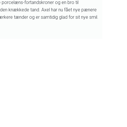
e porcelæns-fortandskroner og en bro til
f den knækkede tand. Axel har nu fået nye pænere
rkere tænder og er samtidig glad for sit nye smil.