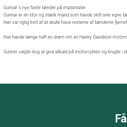
Gunnar´s nye faste tænder på implantater
Gunnar er en stor og stærk mand som havde slidt sine egne tæn
Han var rigtig ked af at skulle have resterne af tænderne fjern
Han havde længe haft en drøm om en Harley Davidson motorcy
Gunner valgte dog at give afkald på motorcyklen og brugte i st
Få