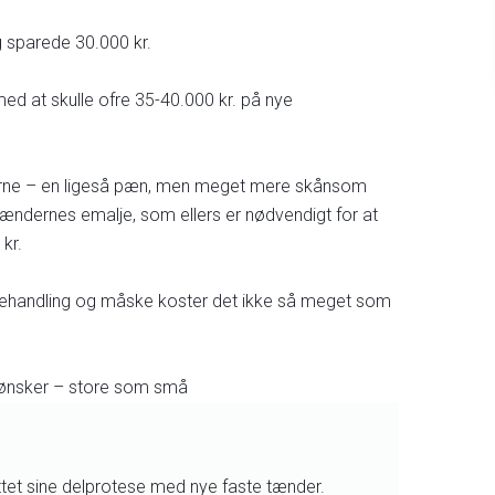
 sparede 30.000 kr.
ed at skulle ofre 35-40.000 kr. på nye
nderne – en ligeså pæn, men meget mere skånsom
 tændernes emalje, som ellers er nødvendigt for at
kr.
ehandling og måske koster det ikke så meget som
 ønsker – store som små​
ttet sine delprotese med nye faste tænder.