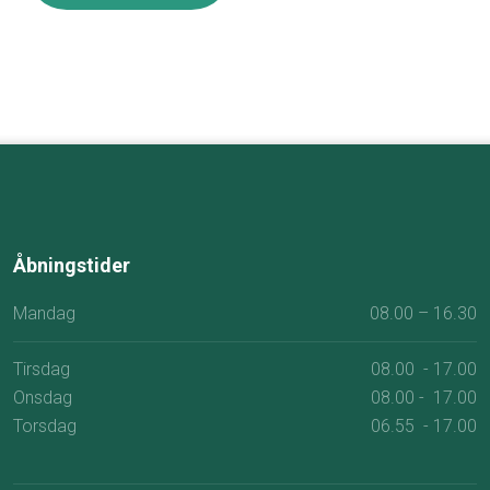
Åbningstider​
Mandag
08.00 – 16.30
Tirsdag
08.00 - 17.00
Onsdag
08.00 - 17.00
Torsdag
06.55 - 17.00
​