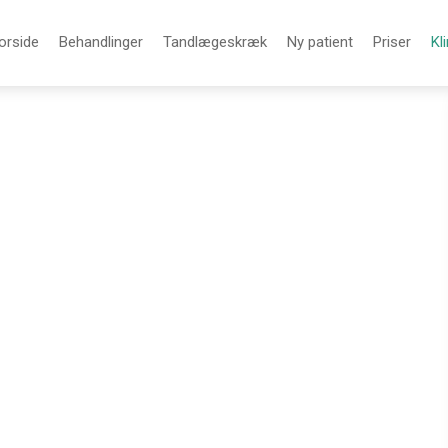
orside
Behandlinger
Tandlægeskræk
Ny patient
Priser
Kl