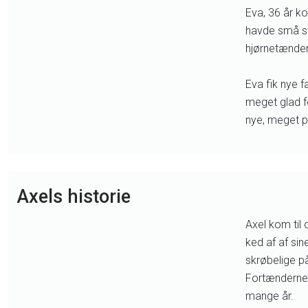
Eva, 36 år ko
havde små st
hjørnetænder
Eva fik nye 
meget glad f
nye, meget p
Axels historie​
Axel kom til 
ked af af si
skrøbelige p
Fortænderne 
mange år.