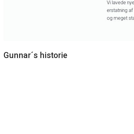
Vi lavede ny
erstatning a
og meget stæ
Gunnar´s historie​