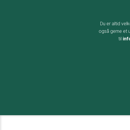
Du er altid vel
også gerne et uf
til
in