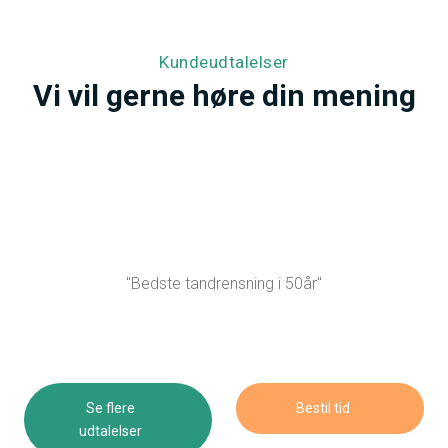
Kundeudtalelser
​Vi vil gerne høre din mening
"Bedste tandrensning i 50år"​
Se flere
Bestil tid​
udtalelser​