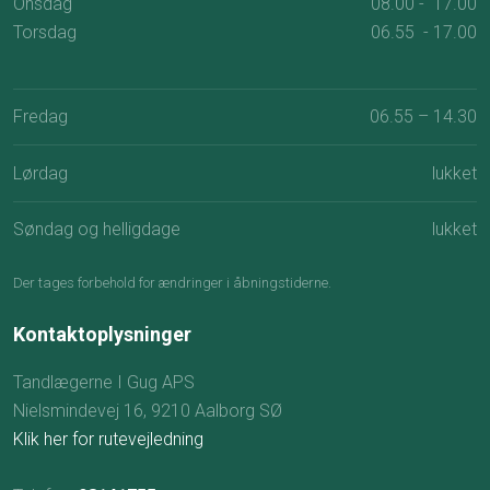
Onsdag
08.00 - 17.00
Torsdag
06.55 - 17.00
​
Fredag
06.55 – 14.30​
Lørdag
lukket​
Søndag og helligdage
lukket
Der tages for​behold for ændringer i åbningstiderne.
Kontaktoplysninger
Tandlægerne I Gug APS
Nielsmindevej 16, 9210 Aalborg SØ
Klik her for rutevejledning