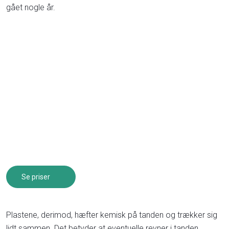
gået nogle år.​
Se priser​
Plastene, derimod, hæfter kemisk på tanden og trækker sig
lidt sammen. Det betyder at eventuelle revner i tanden