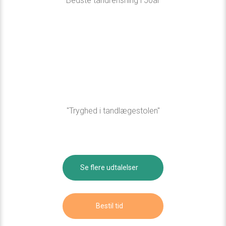
"Bedste tandrensning i 50år"​
"Tryghed i tandlægestolen"​
Se flere udtalelser​
Bestil tid​