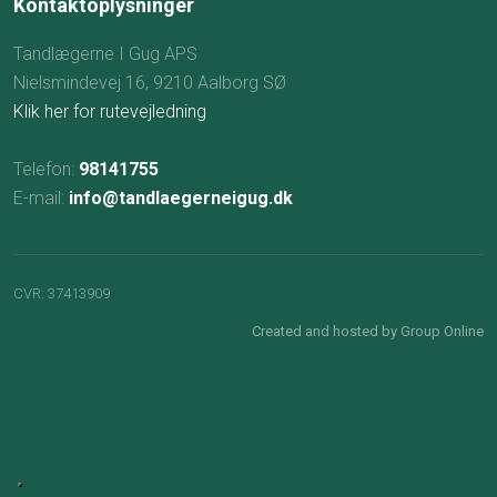
Kontaktoplysninger
Tandlægerne I Gug APS
Nielsmindevej 16, 9210 Aalborg SØ
Klik her for rutevejledning
Telefon:
98141755
E-mail:
info@tandlaegerneigug.dk
CVR​: 37413909
Created and hosted by Group Online