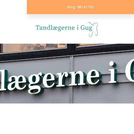
Ring: 98141755